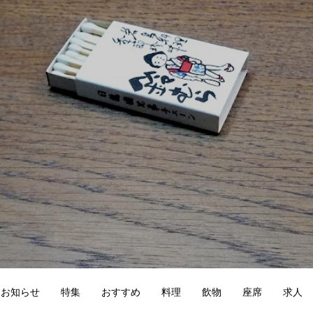
お知らせ
特集
おすすめ
料理
飲物
座席
求人